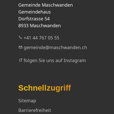
Gemeinde Maschwanden
Gemeindehaus
Dorfstrasse 54
8933 Maschwanden
+41 44 767 05 55
g
m
nd
m
schw
nd
n
ch
folgen Sie uns auf Instagram
Schnellzugriff
Sitemap
Barrierefreiheit