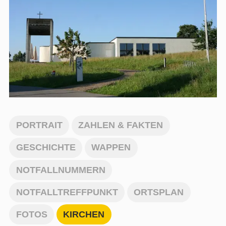
PORTRAIT
ZAHLEN & FAKTEN
GESCHICHTE
WAPPEN
NOTFALLNUMMERN
NOTFALLTREFFPUNKT
ORTSPLAN
FOTOS
KIRCHEN