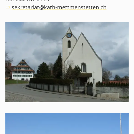
s
kr
t
r
t
k
th-m
ttm
nst
tt
n
ch