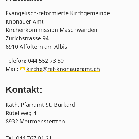
Evangelisch-reformierte Kirchgemeinde
Knonauer Amt
Kirchenkommission Maschwanden
Zürichstrasse 94
8910 Affoltern am Albis
Telefon: 044 552 73 50
Mail:
k
rch
r
f-kn
n
r
mt
ch
Kontakt:
Kath. Pfarramt St. Burkard
Rüteliweg 4
8932 Mettmenstettten
Tel. 044 767 01 21