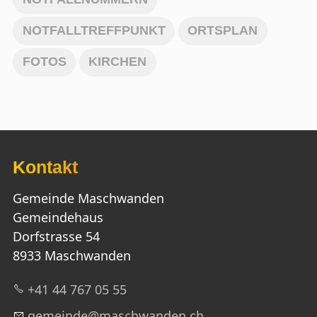
NOTFALLTREFFPUNKT
ORTSPLAN
FOTOS
KIRCHEN
Kontakt
Gemeinde Maschwanden
Gemeindehaus
Dorfstrasse 54
8933 Maschwanden
+41 44 767 05 55
g
m
nd
m
schw
nd
n
ch