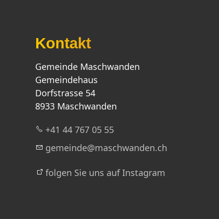
Kontakt
Gemeinde Maschwanden
Gemeindehaus
Dorfstrasse 54
8933 Maschwanden
+41 44 767 05 55
g
m
nd
m
schw
nd
n
ch
folgen Sie uns auf Instagram