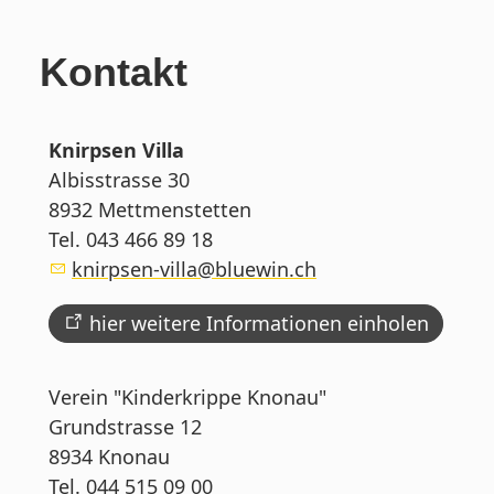
Kontakt
Knirpsen Villa
Albisstrasse 30
8932 Mettmenstetten
Tel. 043 466 89 18
kn
rps
n-v
ll
bl
w
n
ch
hier weitere Informationen einholen
Verein "Kinderkrippe Knonau"
Grundstrasse 12
8934 Knonau
Tel. 044 515 09 00