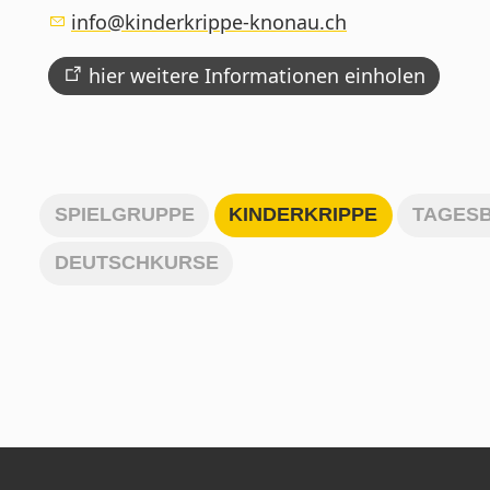
nf
k
nd
rkr
pp
-kn
n
ch
hier weitere Informationen einholen
SPIELGRUPPE
KINDERKRIPPE
TAGES
DEUTSCHKURSE