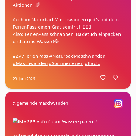
Aktionen. 🌈
Auch im Naturbad Maschwanden gibt’s mit dem
FerienPass einen Gratiseintritt. 🏊‍♂️💦
Also: FerienPass schnappen, Badetuch einpacken
und ab ins Wasser!😁
#ZVVFerienPass
#NaturbadMaschwanden
#Maschwanden
#Sommerferien
#Bad...
23. Juni 2026
@gemeinde.maschwanden
‼️ Aufruf zum Wassersparen ‼️