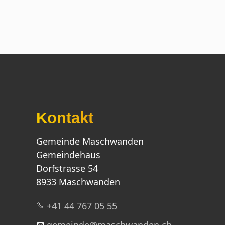
Kontakt
Gemeinde Maschwanden
Gemeindehaus
Dorfstrasse 54
8933 Maschwanden
+41 44 767 05 55
g
m
nd
m
schw
nd
n
ch