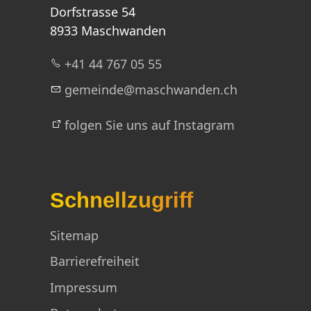
Dorfstrasse 54
8933 Maschwanden
+41 44 767 05 55
g
m
nd
m
schw
nd
n
ch
folgen Sie uns auf Instagram
Schnellzugriff
Sitemap
Barrierefreiheit
Impressum