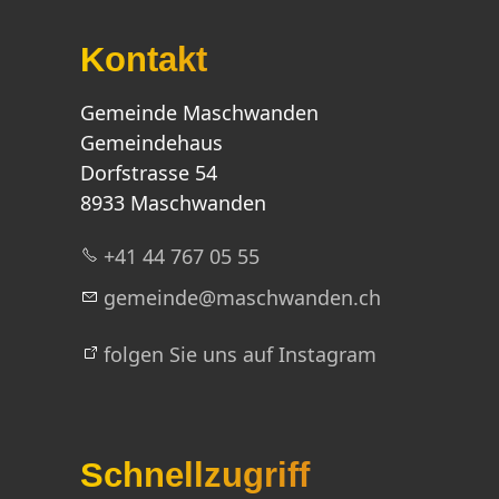
Kontakt
Gemeinde Maschwanden
Gemeindehaus
Dorfstrasse 54
8933 Maschwanden
+41 44 767 05 55
g
m
nd
m
schw
nd
n
ch
folgen Sie uns auf Instagram
Schnellzugriff