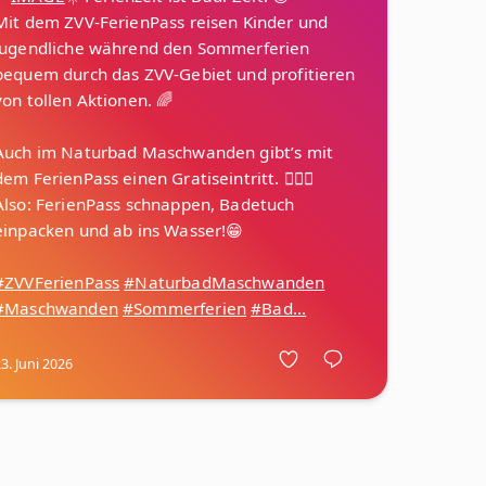
Mit dem ZVV-FerienPass reisen Kinder und
Jugendliche während den Sommerferien
bequem durch das ZVV-Gebiet und profitieren
von tollen Aktionen. 🌈
Auch im Naturbad Maschwanden gibt’s mit
dem FerienPass einen Gratiseintritt. 🏊‍♂️💦
Also: FerienPass schnappen, Badetuch
einpacken und ab ins Wasser!😁
#ZVVFerienPass
#NaturbadMaschwanden
#Maschwanden
#Sommerferien
#Bad...
3. Juni 2026